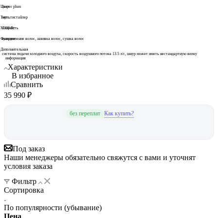
Цвет
Jasper plum
Тип
мультистайлер
Мощность
1300 Вт
Функции
выпрямление волос, завивка волос, сушка волос
Дополнительная
система подачи холодного воздуха, скорость воздушного потока 13.5 л/с, шнур может иметь нестандартную вилку
информация
Характеристики
В избранное
Сравнить
35 990
₽
Как купить?
без переплат
Под заказ
Наши менеджеры обязательно свяжутся с вами и уточнят
условия заказа
Фильтр
Сортировка
По популярности (убывание)