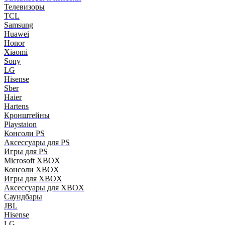
Телевизоры
TCL
Samsung
Huawei
Honor
Xiaomi
Sony
LG
Hisense
Sber
Haier
Hartens
Кронштейны
Playstaion
Консоли PS
Аксессуары для PS
Игры для PS
Microsoft XBOX
Консоли XBOX
Игры для XBOX
Аксессуары для XBOX
Саундбары
JBL
Hisense
LG