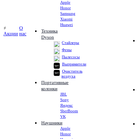
Apple
Honor
Samsung
Xiaomi
Huawei
О
Техника
Акции
нас
Dyson
Стайлеры
Фены
Пылесосы
Выпрямители
Очиститель
воздуха
Портативные
колонки
JBL
Sony
Яндекс
SberBoom
VK
Наушники
Apple
Honor