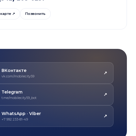
 карте ↗
Позвонить
ВКонтакте
↗
vk.com/mobilecity59
Telegram
↗
t.me/mobilecity59_bot
WhatsApp · Viber
↗
+7 992 233-81-49