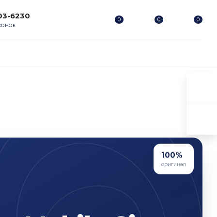
203-6230
0
0
0
ВОНОК
100%
оригинал