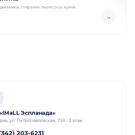
дильники, стиралки, пылесосы, кухня
→
«iMaLL Эспланада»
ермь, ул. Петропавловская, 73А · 2 этаж
(342) 203-6231