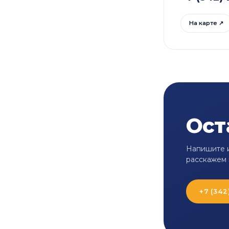
На карте ↗
Ост
Напишите и
расскажем 
+7 (342