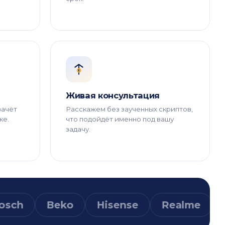
Живая консультация
зачёт
Расскажем без заученных скриптов,
ке.
что подойдёт именно под вашу
задачу.
Beko
Hisense
Realme
Tecno