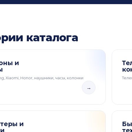
ории каталога
оны и
Те
ы
ко
g, Xiaomi, Honor, наушники, часы, колонки
Теле
→
теры и
Бы
ки
те