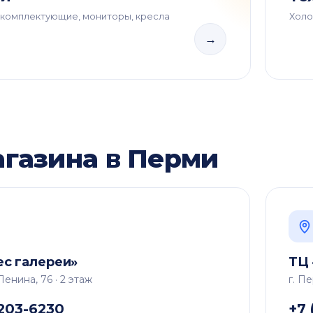
, комплектующие, мониторы, кресла
Холо
→
агазина в Перми
ес галереи»
ТЦ 
 Ленина, 76 · 2 этаж
г. П
 203-6230
+7 