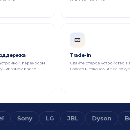
поддержка
Trade-in
астройкой, переносом
Сдайте старое устройство в 
луживанием после
нового и сэкономьте на покуп
Sony
LG
JBL
Dyson
Bosch