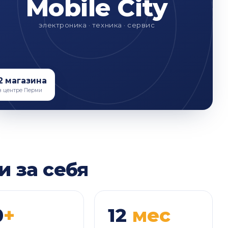
Mobile City
электроника · техника · сервис
2 магазина
в центре Перми
и за себя
0
+
12
мес