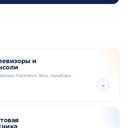
левизоры и
нсоли
визоры, PlayStation, Xbox, саундбары
→
товая
хника