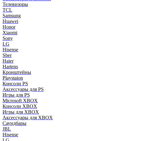
Телевизоры
TCL
Samsung
Huawei
Honor
Xiaomi
Sony
LG
Hisense
Sber
Haier
Hartens
Кронштейны
Playstaion
Консоли PS
Аксессуары для PS
Игры для PS
Microsoft XBOX
Консоли XBOX
Игры для XBOX
Аксессуары для XBOX
Саундбары
JBL
Hisense
LG