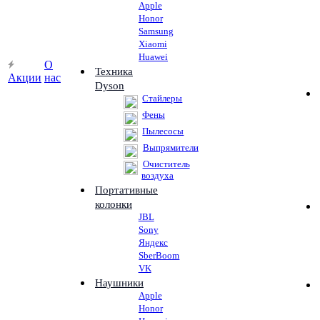
Apple
Honor
Samsung
Xiaomi
Huawei
О
Техника
Акции
нас
Dyson
Стайлеры
Фены
Пылесосы
Выпрямители
Очиститель
воздуха
Портативные
колонки
JBL
Sony
Яндекс
SberBoom
VK
Наушники
Apple
Honor