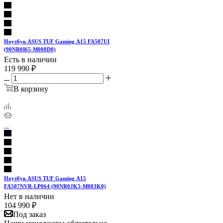
Ноутбук ASUS TUF Gaming A15 FA507UI
(90NR0I65-M008D0)
Есть в наличии
119 990
₽
В корзину
Ноутбук ASUS TUF Gaming A15
FA507NVR-LP064 (90NR0JK5-M003K0)
Нет в наличии
104 990
₽
Под заказ