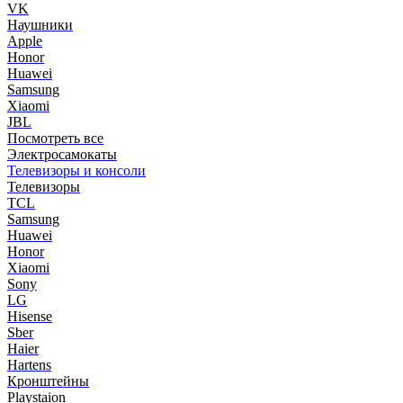
VK
Наушники
Apple
Honor
Huawei
Samsung
Xiaomi
JBL
Посмотреть все
Электросамокаты
Телевизоры и консоли
Телевизоры
TCL
Samsung
Huawei
Honor
Xiaomi
Sony
LG
Hisense
Sber
Haier
Hartens
Кронштейны
Playstaion