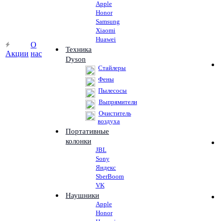
Apple
Honor
Samsung
Xiaomi
Huawei
О
Техника
Акции
нас
Dyson
Стайлеры
Фены
Пылесосы
Выпрямители
Очиститель
воздуха
Портативные
колонки
JBL
Sony
Яндекс
SberBoom
VK
Наушники
Apple
Honor