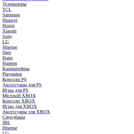
Телевизоры
TCL
Samsung
Huawei
Honor
Xiaomi
Sony
LG
Hisense
Sber
Haier
Hartens
Кронштейны
Playstaion
Консоли PS
Аксессуары для PS
Игры для PS
Microsoft XBOX
Консоли XBOX
Игры для XBOX
Аксессуары для XBOX
Саундбары
JBL
Hisense
LG