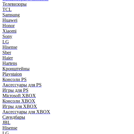
Телевизоры
TCL
Samsung
Huawei
Honor
Xiaomi
Sony
LG
Hisense
Sber
Haier
Hartens
Кронштейны
Playstaion
Консоли PS
Аксессуары для PS
Игры для PS
Microsoft XBOX
Консоли XBOX
Игры для XBOX
Аксессуары для XBOX
Саундбары
JBL
Hisense
LG