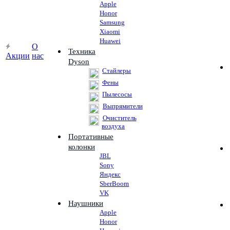
Apple
Honor
Samsung
Xiaomi
Huawei
О
Техника
Акции
нас
Dyson
Стайлеры
Фены
Пылесосы
Выпрямители
Очиститель
воздуха
Портативные
колонки
JBL
Sony
Яндекс
SberBoom
VK
Наушники
Apple
Honor