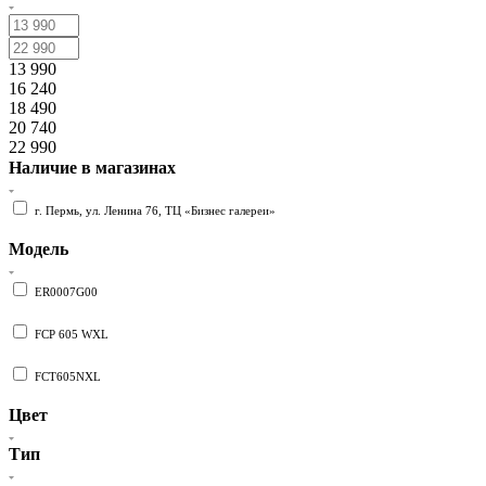
13 990
16 240
18 490
20 740
22 990
Наличие в магазинах
г. Пермь, ул. Ленина 76, ТЦ «Бизнес галереи»
Модель
ER0007G00
FCP 605 WXL
FCT605NXL
Цвет
Тип