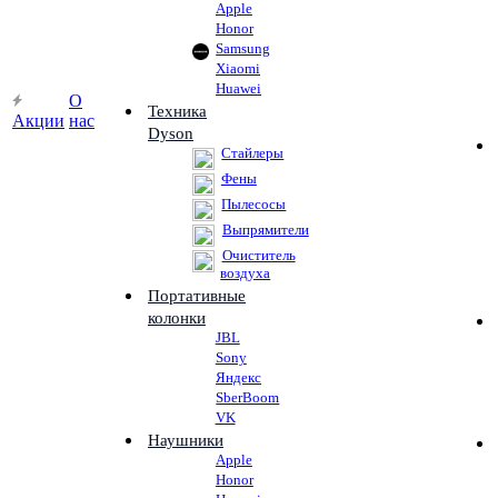
Apple
Honor
Samsung
Xiaomi
Huawei
О
Техника
Акции
нас
Dyson
Стайлеры
Фены
Пылесосы
Выпрямители
Очиститель
воздуха
Портативные
колонки
JBL
Sony
Яндекс
SberBoom
VK
Наушники
Apple
Honor