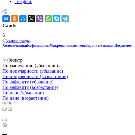
Telegram
Candy
6
Духовые шкафы
Холодильники
Кофемашины
Микроволновые печи
Варочные панели
Посудомоеч
Фильтр
По умолчанию (убывание)
По популярности (убывание)
По популярности (возрастание)
По алфавиту (убывание)
По алфавиту (возрастание)
По цене (убывание)
По цене (возрастание)