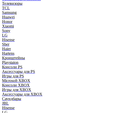
Телевизоры
TCL
Samsung
Huawei
Honor
Xiaomi
Sony
LG
Hisense
Sber
Haier
Hartens
Кронштейны
Playstaion
Консоли PS
Аксессуары для PS
Игры для PS
Microsoft XBOX
Консоли XBOX
Игры для XBOX
Аксессуары для XBOX
Саундбары
JBL
Hisense
LG