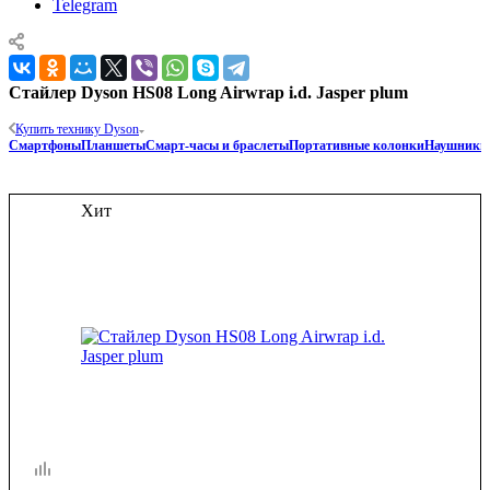
Telegram
Стайлер Dyson HS08 Long Airwrap i.d. Jasper plum
Купить технику Dyson
Смартфоны
Планшеты
Смарт-часы и браслеты
Портативные колонки
Наушники
Хит