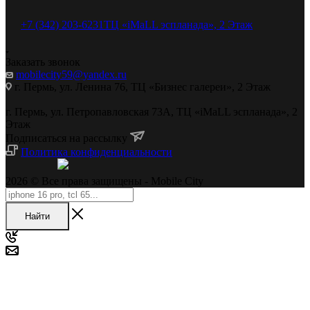
+7 (342) 203-6231
ТЦ «iMaLL эспланада», 2 Этаж
Заказать звонок
mobilecity59@yandex.ru
г. Пермь, ул. Ленина 76, ТЦ «Бизнес галереи», 2 Этаж
г. Пермь, ул. Петропавловская 73А, ТЦ «iMaLL эспланада», 2
Этаж
Подписаться на рассылку
Политика конфиденциальности
2026 © Все права защищены - Mobile City
Найти