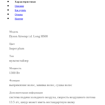
Характеристики
Описание
Как купить
Отзывы
Наличие
Модель
Dyson Airwrap i.d. Long HS08
Цвет
Jasper plum
Тип
мультистайлер
Мощность
1300 Вт
Функции
выпрямление волос, завивка волос, сушка волос
Дополнительная информация
система подачи холодного воздуха, скорость воздушного потока
13.5 л/с, шнур может иметь нестандартную вилку