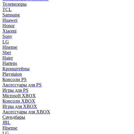
Телевизоры
TCL
Samsung
Huawei
Honor
Xiaomi
Sony
LG
Hisense
Sber
Haier
Hartens
Кронштейны
Playstaion
Консоли PS
Аксессуары для PS
Игры для PS
Microsoft XBOX
Консоли XBOX
Игры для XBOX
Аксессуары для XBOX
Саундбары
JBL
Hisense
LG