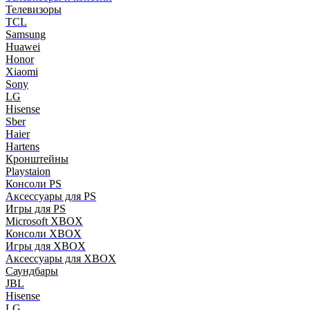
Телевизоры
TCL
Samsung
Huawei
Honor
Xiaomi
Sony
LG
Hisense
Sber
Haier
Hartens
Кронштейны
Playstaion
Консоли PS
Аксессуары для PS
Игры для PS
Microsoft XBOX
Консоли XBOX
Игры для XBOX
Аксессуары для XBOX
Саундбары
JBL
Hisense
LG