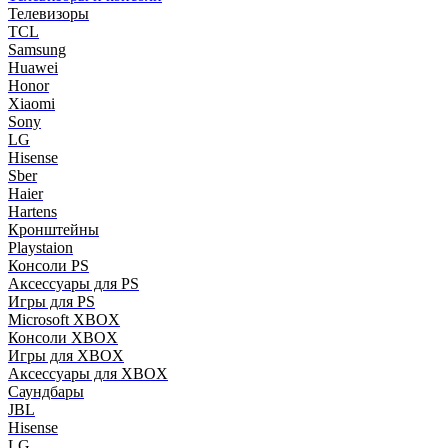
Телевизоры
TCL
Samsung
Huawei
Honor
Xiaomi
Sony
LG
Hisense
Sber
Haier
Hartens
Кронштейны
Playstaion
Консоли PS
Аксессуары для PS
Игры для PS
Microsoft XBOX
Консоли XBOX
Игры для XBOX
Аксессуары для XBOX
Саундбары
JBL
Hisense
LG