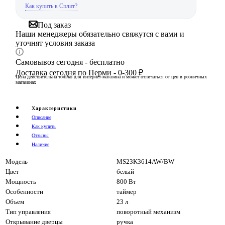
Как купить в Сплит?
Под заказ
Наши менеджеры обязательно свяжутся с вами и
уточнят условия заказа
Самовывоз сегодня - бесплатно
Доставка сегодня по Перми - 0-300 ₽
Цена действительна только для интернет-магазина и может отличаться от цен в розничных
магазинах
Характеристики
Описание
Как купить
Отзывы
Наличие
Модель
MS23K3614AW/BW
Цвет
белый
Мощность
800 Вт
Особенности
таймер
Объем
23 л
Тип управления
поворотный механизм
Открывание дверцы
ручка