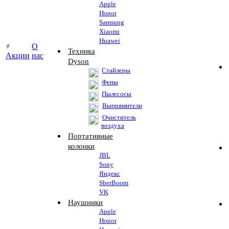
Apple
Honor
Samsung
Xiaomi
Huawei
О
Техника
Акции
нас
Dyson
Стайлеры
Фены
Пылесосы
Выпрямители
Очиститель
воздуха
Портативные
колонки
JBL
Sony
Яндекс
SberBoom
VK
Наушники
Apple
Honor