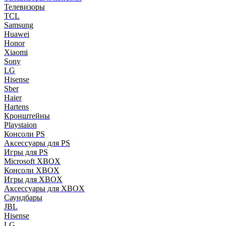
Телевизоры
TCL
Samsung
Huawei
Honor
Xiaomi
Sony
LG
Hisense
Sber
Haier
Hartens
Кронштейны
Playstaion
Консоли PS
Аксессуары для PS
Игры для PS
Microsoft XBOX
Консоли XBOX
Игры для XBOX
Аксессуары для XBOX
Саундбары
JBL
Hisense
LG