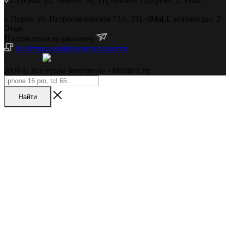
г. Пермь, ул. Ленина 76, ТЦ «Бизнес галереи», 2 Этаж
г. Пермь, ул. Петропавловская 73А, ТЦ «iMaLL эспланада», 2
Этаж
Подписаться на рассылку
Политика конфиденциальности
2026 © Все права защищены - Mobile City
Найти