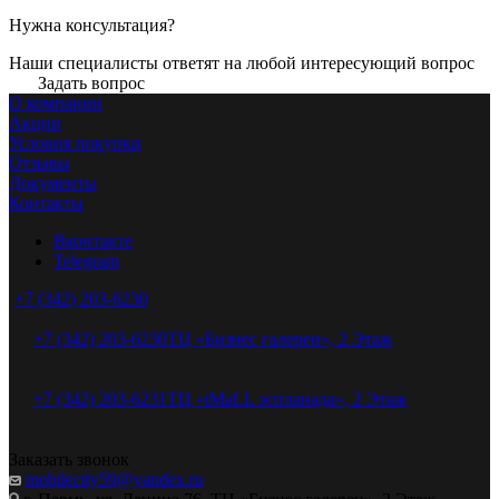
Нужна консультация?
Наши специалисты ответят на любой интересующий вопрос
Задать вопрос
О компании
Акции
Условия покупки
Отзывы
Документы
Контакты
Вконтакте
Telegram
+7 (342) 203-6230
+7 (342) 203-6230
ТЦ «Бизнес галереи», 2 Этаж
+7 (342) 203-6231
ТЦ «iMaLL эспланада», 2 Этаж
Заказать звонок
mobilecity59@yandex.ru