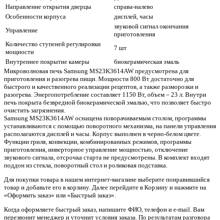
Направление открытия дверцы
справа-налево
Особенности корпуса
дисплей, часы
звуковой сигнал окончания
Управление
приготовления
Количество ступеней регулировки
7 шт
мощности
Внутреннее покрытие камеры
биокерамическая эмаль
Микроволновая печь Samsung MS23K3614AW предусмотрена для
приготовления и разогрева пищи. Мощности 800 Вт достаточно для
быстрого и качественного реализации рецептов, а также разморозки и
разогрева. Энергопотребление составляет 1150 Вт, объем – 23 л. Внутри
печь покрыта безвредной биокерамической эмалью, что позволяет быстро
очистить загрязнения.
Samsung MS23K3614AW оснащена поворачиваемым столом, программы
устанавливаются с помощью поворотного механизма, на панели управления
располагаются дисплей и часы. Корпус выполнен в черно-белом цвете.
Функции гриля, конвекции, комбинированных режимов, программы
приготовления, инверторное управление мощностью, отключение
звукового сигнала, отсрочка старта не предусмотрены. В комплект входят
поддон из стекла, поворотный стол и роликовая подставка.
Для покупки товара в нашем интернет-магазине выберите понравившийся
товар и добавьте его в корзину. Далее перейдите в Корзину и нажмите на
«Оформить заказ» или «Быстрый заказ».
Когда оформляете быстрый заказ, напишите ФИО, телефон и e-mail. Вам
перезвонит менеджер и уточнит условия заказа. По результатам разговора